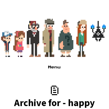
Menu
Глагне
Туда сюда, там сям
Архивчик
Archive for - happy
Псссс парень