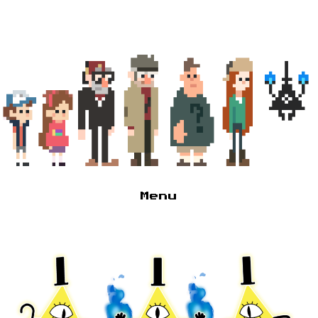
Menu
Глагне
Туда сюда, там сям
Архивчик
Псссс парень