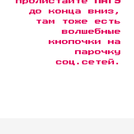
пролистайте
ПАГУ
до конца вниз,
там тоже есть
волшебные
кнопочки на
парочку
соц.сетей.