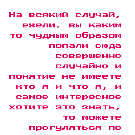
На всякий случай,
ежели, вы каким
то чудным образом
попали сюда
совершенно
случайно и
понятие не имеете
кто я и что я, и
самое интересное
хотите это знать,
то можете
прогуляться по