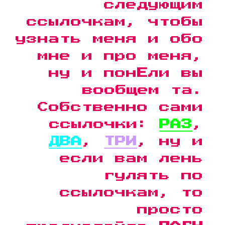
следующим
ссылочкам, чтобы
узнать меня и обо
мне и про меня,
ну и пон
Е
ли вы
вообщем та.
Собственно сами
ссылочки:
РАЗ
,
ДВА
,
ТРИ
, ну и
если вам лень
гулять по
ссылочкам, то
просто