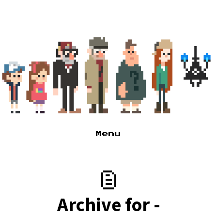
Menu
Глагне
Туда сюда, там сям
Архивчик
Archive for -
Псссс парень