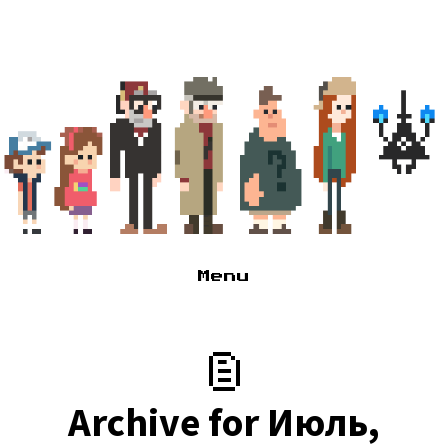
Menu
Глагне
Туда сюда, там сям
Архивчик
Archive for Июль,
Псссс парень